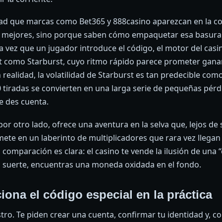
dad que marcas como Bet365 y 888casino aparezcan en la c
s mejores, sino porque saben cómo empaquetar esa basura
a vez que un jugador introduce el código, el motor del casi
ot como Starburst, cuyo ritmo rápido parece prometer gana
 realidad, la volatilidad de Starburst es tan predecible como
0 tiradas se convierten en una larga serie de pequeñas pér
e des cuenta.
or otro lado, ofrece una aventura en la selva que, lejos de
mete en un laberinto de multiplicadores que rara vez llegan
La comparación es clara: el casino te vende la ilusión de una 
n suerte, encuentras una moneda oxidada en el fondo.
ona el código especial en la práctica
stro. Te piden crear una cuenta, confirmar tu identidad y, c