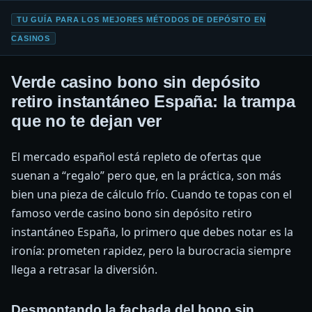
TU GUÍA PARA LOS MEJORES MÉTODOS DE DEPÓSITO EN
CASINOS
Verde casino bono sin depósito
retiro instantáneo España: la trampa
que no te dejan ver
El mercado español está repleto de ofertas que
suenan a “regalo” pero que, en la práctica, son más
bien una pieza de cálculo frío. Cuando te topas con el
famoso verde casino bono sin depósito retiro
instantáneo España, lo primero que debes notar es la
ironía: prometen rapidez, pero la burocracia siempre
llega a retrasar la diversión.
Desmontando la fachada del bono sin